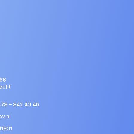
166
echt
)78 – 842 40 46
v.nl
11B01