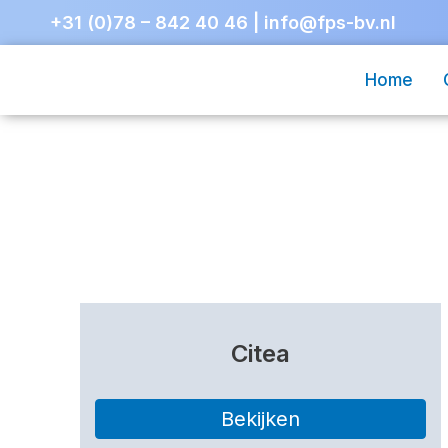
+31 (0)78 – 842 40 46
|
info@fps-bv.nl
Home
Citea
Bekijken