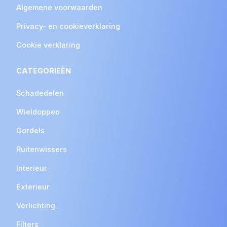
Algemene voorwaarden
Privacy- en cookieverklaring
Cookie verklaring
CATEGORIEËN
Schadedelen
Wieldoppen
Gordels
Ruitenwissers
Interieur
Exterieur
Verlichting
Filters