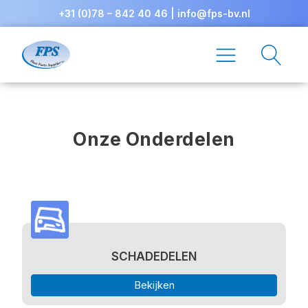
+31 (0)78 – 842 40 46
|
info@fps-bv.nl
Onze Onderdelen
SCHADEDELEN
Bekijken