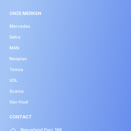
ONZE MERKEN
Mercedes
Setra
MAN
Neoplan
Temsa
VDL
Scania
Van Hool
CONTACT
Nieuwland Parc 166