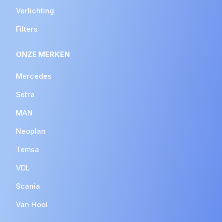
Verlichting
Filters
ONZE MERKEN
Mercedes
Setra
MAN
Neoplan
Temsa
VDL
Scania
Van Hool