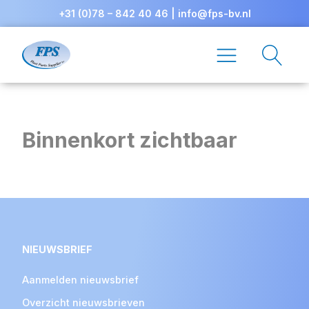
+31 (0)78 – 842 40 46
|
info@fps-bv.nl
Binnenkort zichtbaar
NIEUWSBRIEF
Aanmelden nieuwsbrief
Overzicht nieuwsbrieven