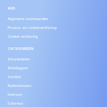
AVG
Algemene voorwaarden
Privacy- en cookieverklaring
Cookie verklaring
CATEGORIEËN
Schadedelen
Wieldoppen
Gordels
Ruitenwissers
Interieur
Exterieur