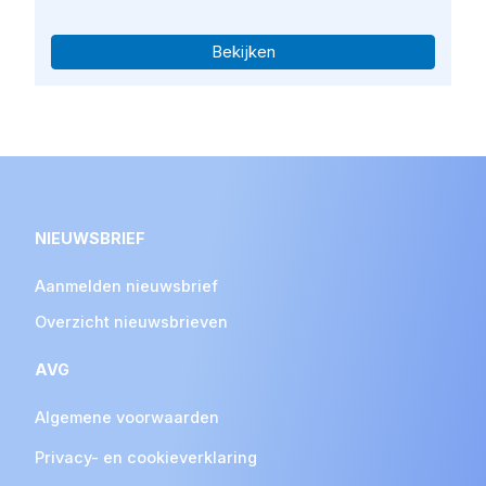
Bekijken
NIEUWSBRIEF
Aanmelden nieuwsbrief
Overzicht nieuwsbrieven
AVG
Algemene voorwaarden
Privacy- en cookieverklaring