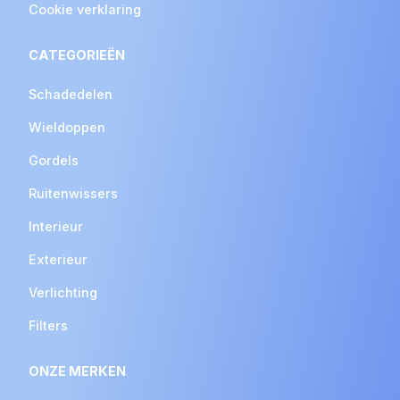
Cookie verklaring
CATEGORIEËN
Schadedelen
Wieldoppen
Gordels
Ruitenwissers
Interieur
Exterieur
Verlichting
Filters
ONZE MERKEN