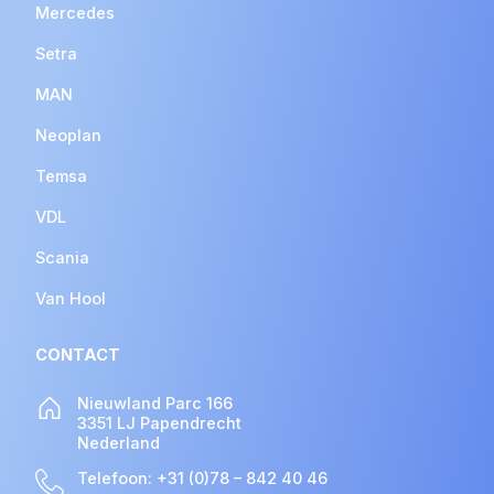
Mercedes
Setra
MAN
Neoplan
Temsa
VDL
Scania
Van Hool
CONTACT
Nieuwland Parc 166
3351 LJ Papendrecht
Nederland
Telefoon:
+31 (0)78 – 842 40 46