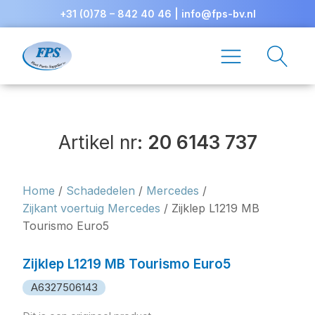
+31 (0)78 – 842 40 46
|
info@fps-bv.nl
Artikel nr:
20 6143 737
Home
/
Schadedelen
/
Mercedes
/
Zijkant voertuig Mercedes
/ Zijklep L1219 MB
Tourismo Euro5
Zijklep L1219 MB Tourismo Euro5
A6327506143