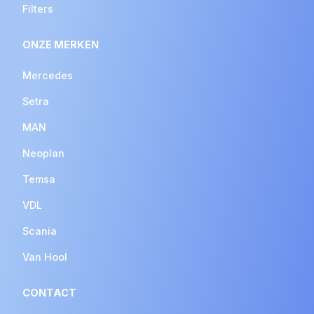
Filters
ONZE MERKEN
Mercedes
Setra
MAN
Neoplan
Temsa
VDL
Scania
Van Hool
CONTACT