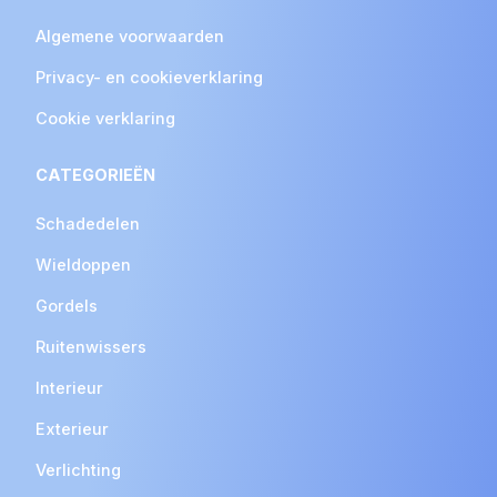
Algemene voorwaarden
Privacy- en cookieverklaring
Cookie verklaring
CATEGORIEËN
Schadedelen
Wieldoppen
Gordels
Ruitenwissers
Interieur
Exterieur
Verlichting