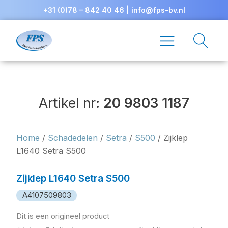
+31 (0)78 – 842 40 46
|
info@fps-bv.nl
Artikel nr:
20 9803 1187
Home
/
Schadedelen
/
Setra
/
S500
/ Zijklep
L1640 Setra S500
Zijklep L1640 Setra S500
A4107509803
Dit is een origineel product