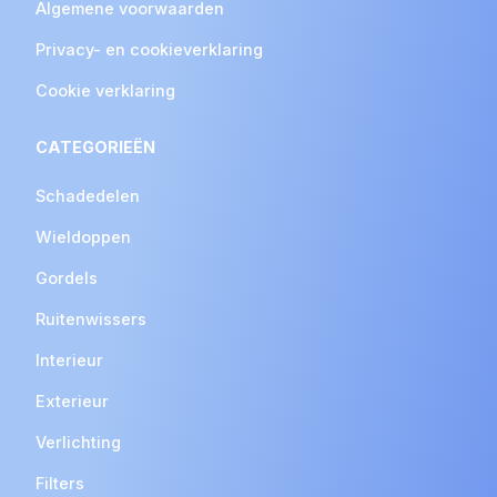
Algemene voorwaarden
Privacy- en cookieverklaring
Cookie verklaring
CATEGORIEËN
Schadedelen
Wieldoppen
Gordels
Ruitenwissers
Interieur
Exterieur
Verlichting
Filters