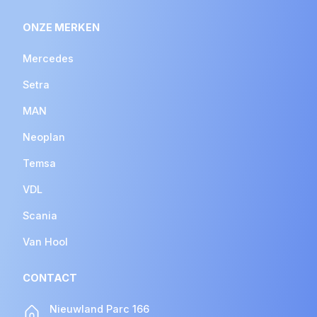
ONZE MERKEN
Mercedes
Setra
MAN
Neoplan
Temsa
VDL
Scania
Van Hool
CONTACT
Nieuwland Parc 166