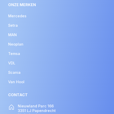
ONZE MERKEN
Mercedes
Setra
MAN
Neoplan
Temsa
VDL
Scania
Van Hool
CONTACT
Nieuwland Parc 166
3351 LJ Papendrecht