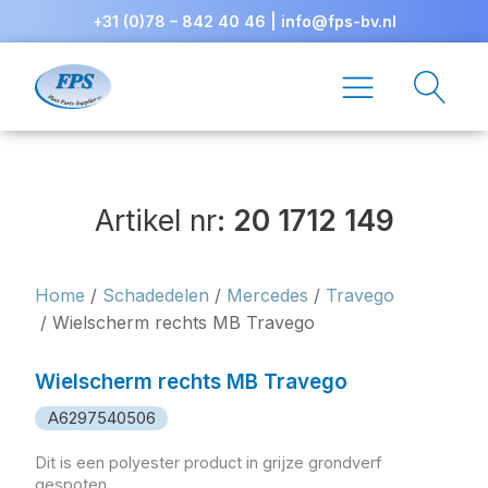
+31 (0)78 – 842 40 46
|
info@fps-bv.nl
Artikel nr:
20 1712 149
Home
/
Schadedelen
/
Mercedes
/
Travego
/ Wielscherm rechts MB Travego
Wielscherm rechts MB Travego
A6297540506
Dit is een polyester product in grijze grondverf
gespoten