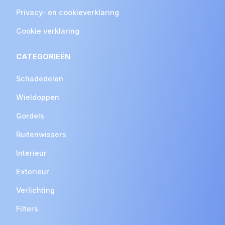
Privacy- en cookieverklaring
Cookie verklaring
CATEGORIEËN
Schadedelen
Wieldoppen
Gordels
Ruitenwissers
Interieur
Exterieur
Verlichting
Filters