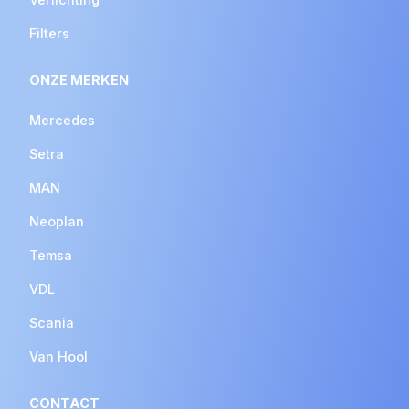
Filters
ONZE MERKEN
Mercedes
Setra
MAN
Neoplan
Temsa
VDL
Scania
Van Hool
CONTACT