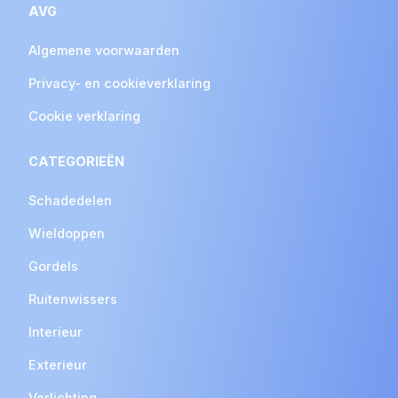
AVG
Algemene voorwaarden
Privacy- en cookieverklaring
Cookie verklaring
CATEGORIEËN
Schadedelen
Wieldoppen
Gordels
Ruitenwissers
Interieur
Exterieur
Verlichting