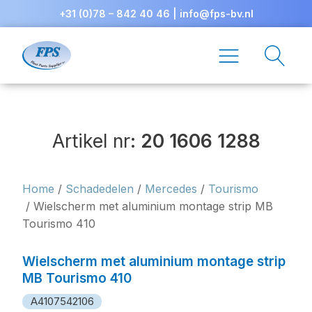
+31 (0)78 – 842 40 46
|
info@fps-bv.nl
Artikel nr:
20 1606 1288
Home
/
Schadedelen
/
Mercedes
/
Tourismo
/ Wielscherm met aluminium montage strip MB
Tourismo 410
Wielscherm met aluminium montage strip
MB Tourismo 410
A4107542106