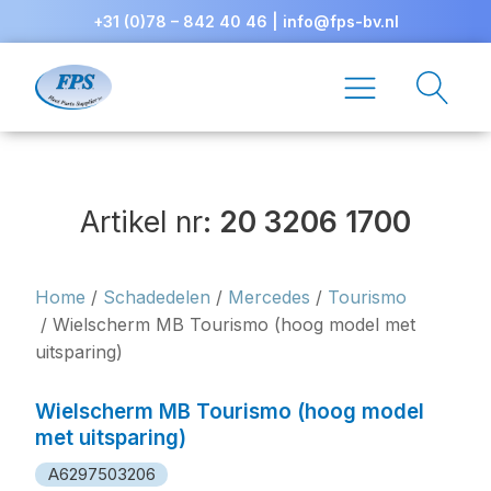
+31 (0)78 – 842 40 46
|
info@fps-bv.nl
Artikel nr:
20 3206 1700
Home
/
Schadedelen
/
Mercedes
/
Tourismo
/ Wielscherm MB Tourismo (hoog model met
uitsparing)
Wielscherm MB Tourismo (hoog model
met uitsparing)
A6297503206