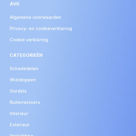
AVG
Algemene voorwaarden
Privacy- en cookieverklaring
Cookie verklaring
CATEGORIEËN
Schadedelen
Wieldoppen
Gordels
Ruitenwissers
Interieur
Exterieur
Verlichting