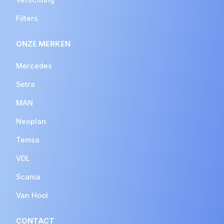
Filters
ONZE MERKEN
Mercedes
Setra
MAN
Neoplan
Temsa
VDL
Scania
Van Hool
CONTACT