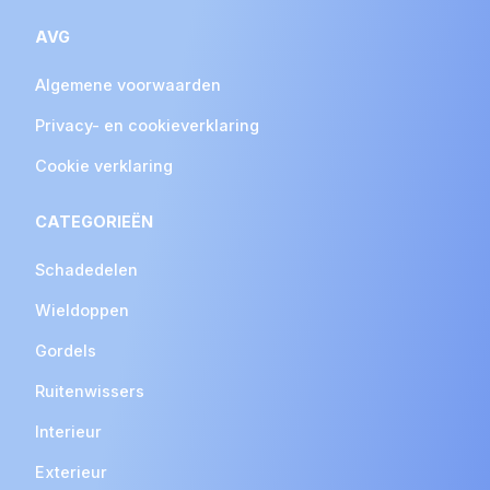
AVG
Algemene voorwaarden
Privacy- en cookieverklaring
Cookie verklaring
CATEGORIEËN
Schadedelen
Wieldoppen
Gordels
Ruitenwissers
Interieur
Exterieur