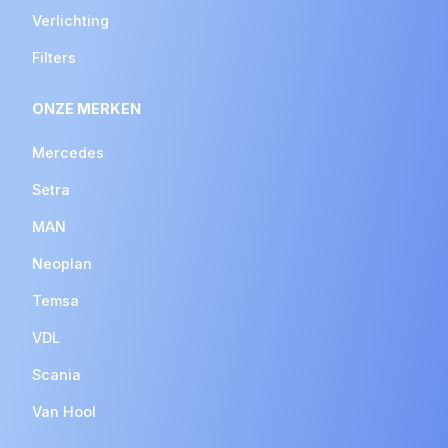
Verlichting
Filters
ONZE MERKEN
Mercedes
Setra
MAN
Neoplan
Temsa
VDL
Scania
Van Hool