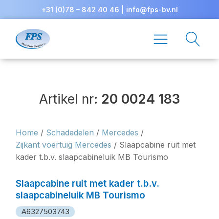
+31 (0)78 – 842 40 46
|
info@fps-bv.nl
Artikel nr:
20 0024 183
Home
/
Schadedelen
/
Mercedes
/
Zijkant voertuig Mercedes
/ Slaapcabine ruit met
kader t.b.v. slaapcabineluik MB Tourismo
Slaapcabine ruit met kader t.b.v.
slaapcabineluik MB Tourismo
A6327503743