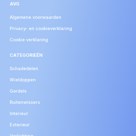
AVG
Algemene voorwaarden
Privacy- en cookieverklaring
Cookie verklaring
CATEGORIEËN
Schadedelen
Wieldoppen
Gordels
Ruitenwissers
Interieur
Exterieur
Verlichting