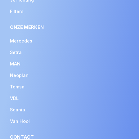
Filters
ONZE MERKEN
Mercedes
Setra
MAN
Neoplan
Temsa
VDL
Scania
Van Hool
CONTACT