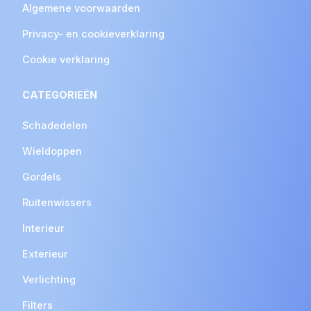
Algemene voorwaarden
Privacy- en cookieverklaring
Cookie verklaring
CATEGORIEËN
Schadedelen
Wieldoppen
Gordels
Ruitenwissers
Interieur
Exterieur
Verlichting
Filters