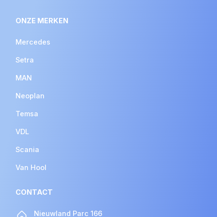
ONZE MERKEN
Mercedes
Setra
MAN
Neoplan
Temsa
VDL
Scania
Van Hool
CONTACT
Nieuwland Parc 166