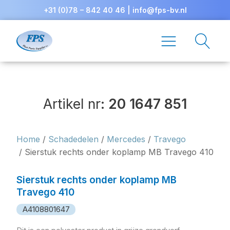
+31 (0)78 – 842 40 46
|
info@fps-bv.nl
Artikel nr:
20 1647 851
Home
/
Schadedelen
/
Mercedes
/
Travego
/ Sierstuk rechts onder koplamp MB Travego 410
Sierstuk rechts onder koplamp MB
Travego 410
A4108801647