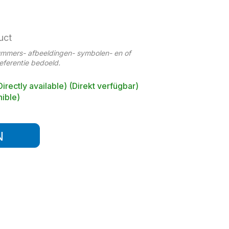
uct
ummers- afbeeldingen- symbolen- en of
referentie bedoeld.
Directly available) (Direkt verfügbar)
ible)
N