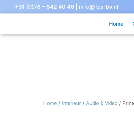
+31 (0)78 – 842 40 46
|
info@fps-bv.nl
Home
Home
/
Interieur
/
Audio & Video
/ Print