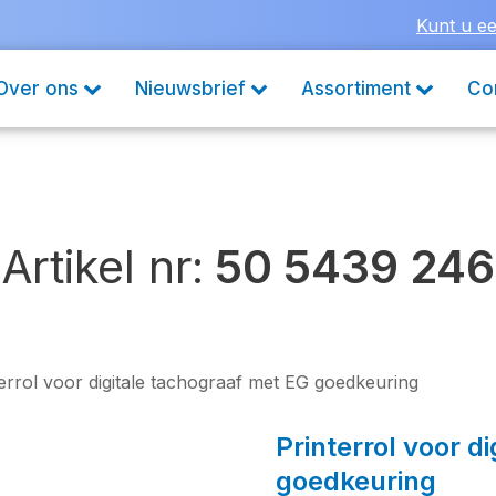
Kunt u ee
Over ons
Nieuwsbrief
Assortiment
Co
Artikel nr:
50 5439 246
errol voor digitale tachograaf met EG goedkeuring
Printerrol voor d
goedkeuring