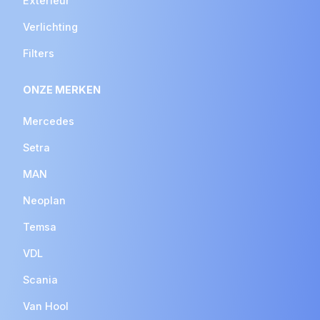
Exterieur
Verlichting
Filters
ONZE MERKEN
Mercedes
Setra
MAN
Neoplan
Temsa
VDL
Scania
Van Hool