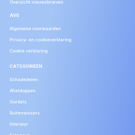
Overzicht nieuwsbrieven
AVG
Algemene voorwaarden
Privacy- en cookieverklaring
Cookie verklaring
CATEGORIEËN
Schadedelen
Wieldoppen
Gordels
Ruitenwissers
Interieur