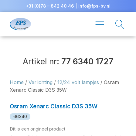
+31 (0)78 – 842 40 46
|
info@fps-bv.nl
Artikel nr:
77 6340 1727
Home
/
Verlichting
/
12/24 volt lampjes
/ Osram
Xenarc Classic D3S 35W
Osram Xenarc Classic D3S 35W
66340
Dit is een origineel product