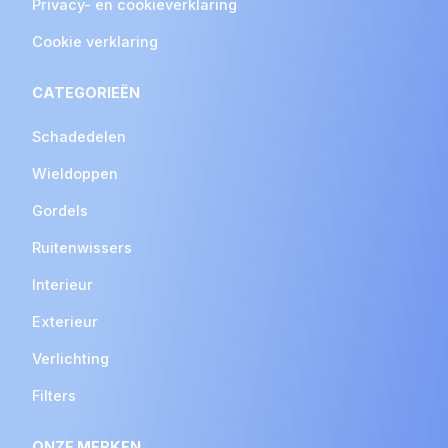
Privacy- en cookieverklaring
Cookie verklaring
CATEGORIEËN
Schadedelen
Wieldoppen
Gordels
Ruitenwissers
Interieur
Exterieur
Verlichting
Filters
ONZE MERKEN