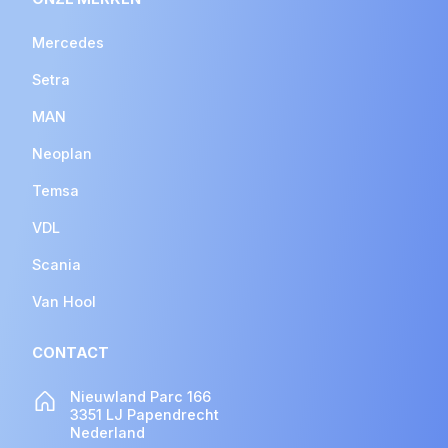
Mercedes
Setra
MAN
Neoplan
Temsa
VDL
Scania
Van Hool
CONTACT
Nieuwland Parc 166
3351 LJ Papendrecht
Nederland