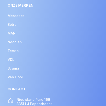
ONZE MERKEN
Mercedes
Setra
MAN
Neoplan
Temsa
VDL
Scania
Van Hool
CONTACT
Nieuwland Parc 166
3351 LJ Papendrecht