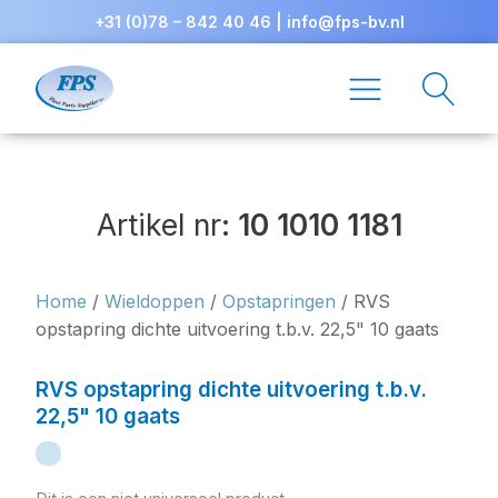
+31 (0)78 – 842 40 46
|
info@fps-bv.nl
Artikel nr:
10 1010 1181
Home
/
Wieldoppen
/
Opstapringen
/ RVS
opstapring dichte uitvoering t.b.v. 22,5" 10 gaats
RVS opstapring dichte uitvoering t.b.v.
22,5" 10 gaats