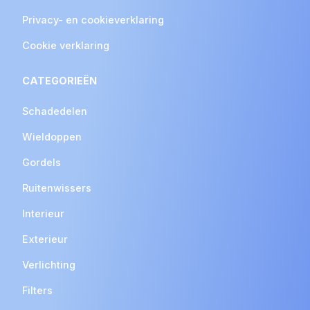
Privacy- en cookieverklaring
Cookie verklaring
CATEGORIEËN
Schadedelen
Wieldoppen
Gordels
Ruitenwissers
Interieur
Exterieur
Verlichting
Filters