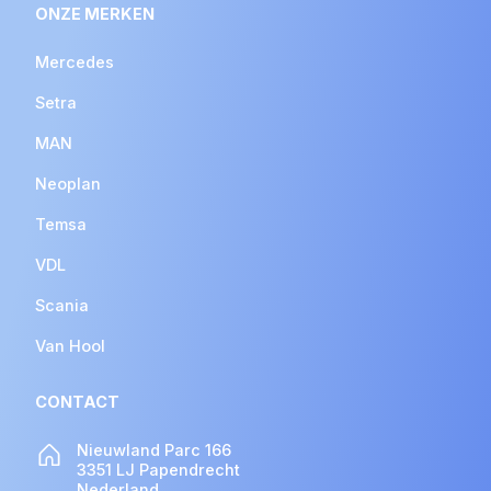
ONZE MERKEN
Mercedes
Setra
MAN
Neoplan
Temsa
VDL
Scania
Van Hool
CONTACT
Nieuwland Parc 166
3351 LJ Papendrecht
Nederland