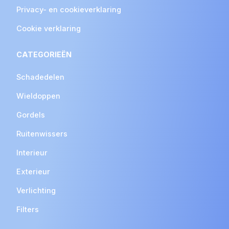
Privacy- en cookieverklaring
Cookie verklaring
CATEGORIEËN
Schadedelen
Wieldoppen
Gordels
Ruitenwissers
Interieur
Exterieur
Verlichting
Filters