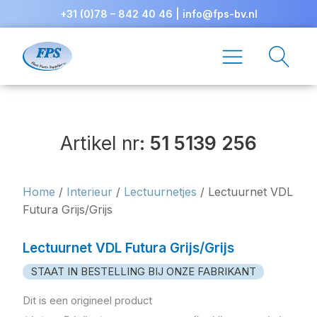
+31 (0)78 – 842 40 46
|
info@fps-bv.nl
Artikel nr:
51 5139 256
Home
/
Interieur
/
Lectuurnetjes
/ Lectuurnet VDL
Futura Grijs/Grijs
Lectuurnet VDL Futura Grijs/Grijs
STAAT IN BESTELLING BIJ ONZE FABRIKANT
Dit is een origineel product