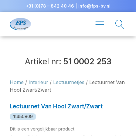
+31 (0)78 – 842 40 46
|
info@fps-bv.nl
Artikel nr:
51 0002 253
Home
/
Interieur
/
Lectuurnetjes
/ Lectuurnet Van
Hool Zwart/Zwart
Lectuurnet Van Hool Zwart/Zwart
11450809
Dit is een vergelijkbaar product