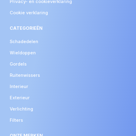
Privacy- en cookieverklaring
Cookie verklaring
CATEGORIEËN
Schadedelen
Wieldoppen
Gordels
Ruitenwissers
Interieur
Exterieur
Verlichting
Filters
ONZE MERKEN