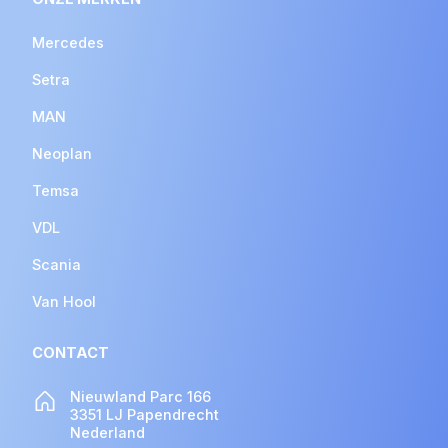
Mercedes
Setra
MAN
Neoplan
Temsa
VDL
Scania
Van Hool
CONTACT
Nieuwland Parc 166
3351 LJ Papendrecht
Nederland