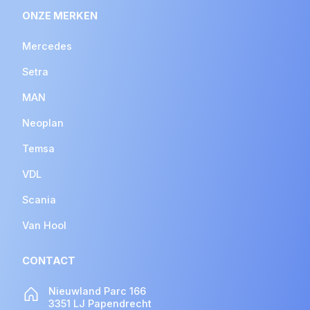
ONZE MERKEN
Mercedes
Setra
MAN
Neoplan
Temsa
VDL
Scania
Van Hool
CONTACT
Nieuwland Parc 166
3351 LJ Papendrecht