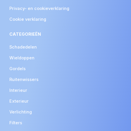
Privacy- en cookieverklaring
Cookie verklaring
CATEGORIEËN
Schadedelen
Wieldoppen
Gordels
Ruitenwissers
Interieur
Exterieur
Verlichting
Filters