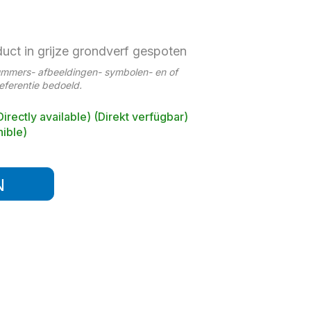
duct in grijze grondverf gespoten
ummers- afbeeldingen- symbolen- en of
referentie bedoeld.
Directly available) (Direkt verfügbar)
ible)
N