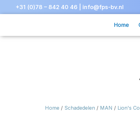
+31 (0)78 – 842 40 46
|
info@fps-bv.nl
Home
Home
/
Schadedelen
/
MAN
/
Lion's C