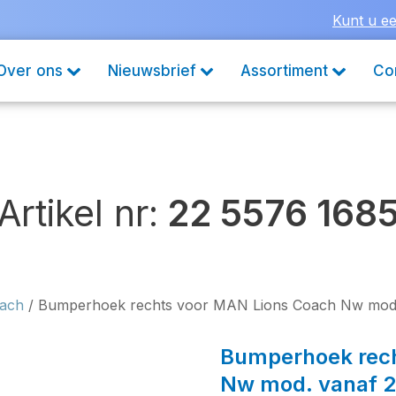
Kunt u ee
Over ons
Nieuwsbrief
Assortiment
Co
Artikel nr:
22 5576 168
oach
/ Bumperhoek rechts voor MAN Lions Coach Nw mod.
Bumperhoek rech
Nw mod. vanaf 