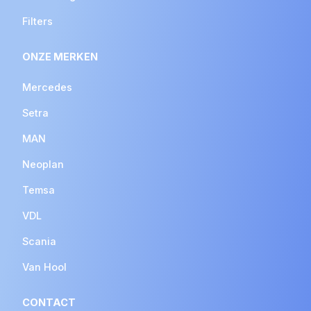
Filters
ONZE MERKEN
Mercedes
Setra
MAN
Neoplan
Temsa
VDL
Scania
Van Hool
CONTACT