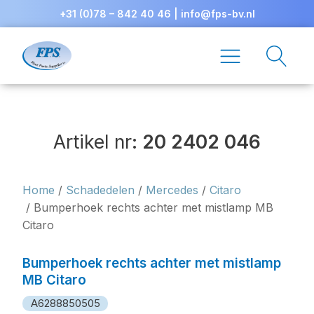
+31 (0)78 – 842 40 46
|
info@fps-bv.nl
Artikel nr:
20 2402 046
Home
/
Schadedelen
/
Mercedes
/
Citaro
/ Bumperhoek rechts achter met mistlamp MB
Citaro
Bumperhoek rechts achter met mistlamp
MB Citaro
A6288850505