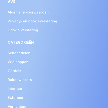
AVG
Algemene voorwaarden
Privacy- en cookieverklaring
Cookie verklaring
CATEGORIEËN
Schadedelen
Wieldoppen
Gordels
Ruitenwissers
Interieur
Exterieur
Verlichting