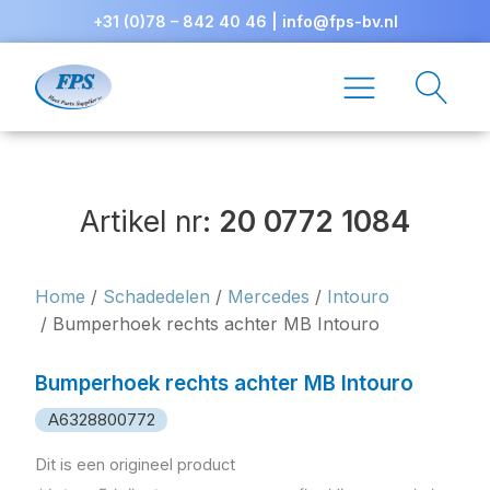
+31 (0)78 – 842 40 46
|
info@fps-bv.nl
Artikel nr:
20 0772 1084
Home
/
Schadedelen
/
Mercedes
/
Intouro
/ Bumperhoek rechts achter MB Intouro
Bumperhoek rechts achter MB Intouro
A6328800772
Dit is een origineel product