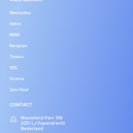
Mercedes
Setra
MAN
Neoplan
Temsa
VDL
Scania
Van Hool
CONTACT
Nieuwland Parc 166
3351 LJ Papendrecht
Nederland