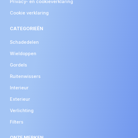
Privacy- en cookieverklaring
Cookie verklaring
CATEGORIEËN
Schadedelen
Wieldoppen
Gordels
Ruitenwissers
Interieur
Exterieur
Verlichting
Filters
ONZE MERKEN