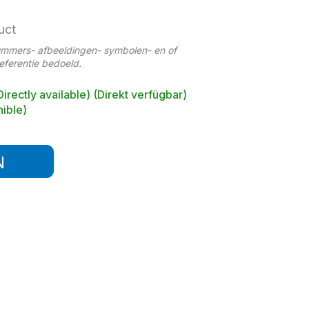
uct
ummers- afbeeldingen- symbolen- en of
referentie bedoeld.
Directly available) (Direkt verfügbar)
ible)
N