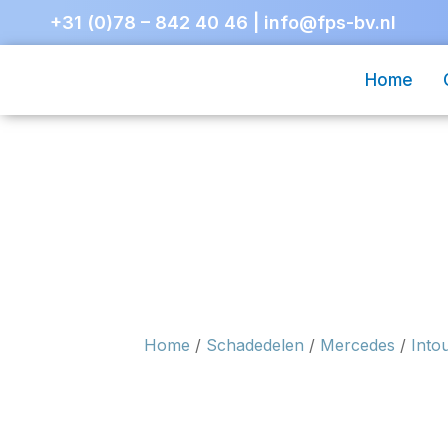
+31 (0)78 – 842 40 46
|
info@fps-bv.nl
Home
Home
/
Schadedelen
/
Mercedes
/
Into