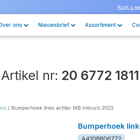
Kunt u ee
Over ons
Nieuwsbrief
Assortiment
Co
Artikel nr:
20 6772 1811
uro
/ Bumperhoek links achter MB Intouro 2023
Bumperhoek link
A4108806772