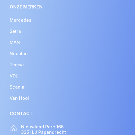
ONZE MERKEN
Mercedes
Setra
MAN
Neoplan
Temsa
VDL
Scania
Van Hool
CONTACT
Nieuwland Parc 166
3351 LJ Papendrecht