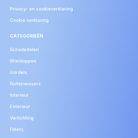
Privacy- en cookieverklaring
Cookie verklaring
CATEGORIEËN
Schadedelen
Wieldoppen
Gordels
Ruitenwissers
Interieur
Exterieur
Verlichting
Filters