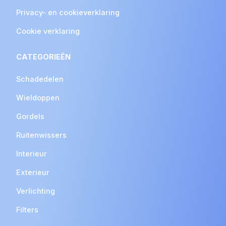
Privacy- en cookieverklaring
Cookie verklaring
CATEGORIEËN
Schadedelen
Wieldoppen
Gordels
Ruitenwissers
Interieur
Exterieur
Verlichting
Filters