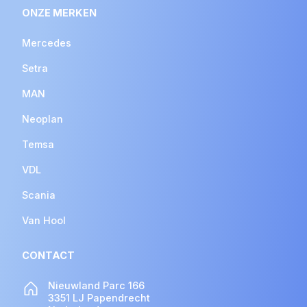
ONZE MERKEN
Mercedes
Setra
MAN
Neoplan
Temsa
VDL
Scania
Van Hool
CONTACT
Nieuwland Parc 166
3351 LJ Papendrecht