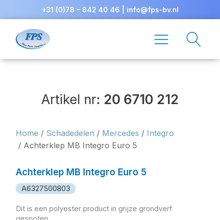
+31 (0)78 – 842 40 46
|
info@fps-bv.nl
Artikel nr:
20 6710 212
Home
/
Schadedelen
/
Mercedes
/
Integro
/ Achterklep MB Integro Euro 5
Achterklep MB Integro Euro 5
A6327500803
Dit is een polyester product in grijze grondverf
gespoten