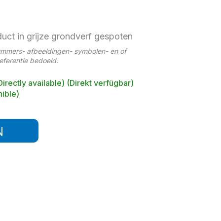
duct in grijze grondverf gespoten
ummers- afbeeldingen- symbolen- en of
referentie bedoeld.
Directly available) (Direkt verfügbar)
ible)
N