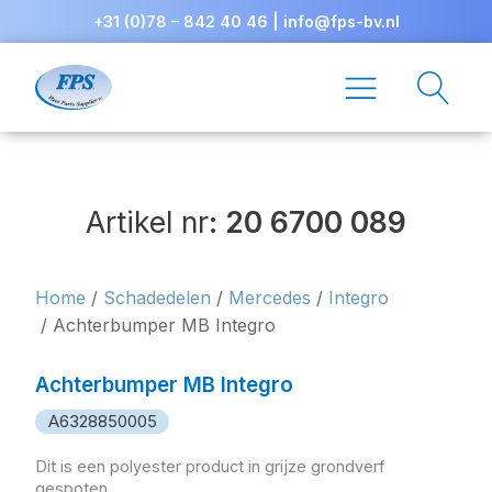
+31 (0)78 – 842 40 46
|
info@fps-bv.nl
Artikel nr:
20 6700 089
Home
/
Schadedelen
/
Mercedes
/
Integro
/ Achterbumper MB Integro
Achterbumper MB Integro
A6328850005
Dit is een polyester product in grijze grondverf
gespoten