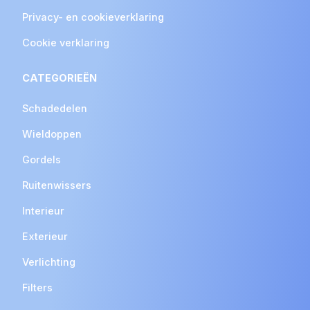
Privacy- en cookieverklaring
Cookie verklaring
CATEGORIEËN
Schadedelen
Wieldoppen
Gordels
Ruitenwissers
Interieur
Exterieur
Verlichting
Filters