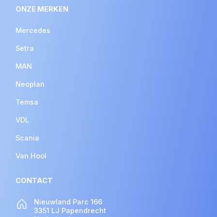
ONZE MERKEN
Mercedes
Setra
MAN
Neoplan
Temsa
VDL
Scania
Van Hool
CONTACT
Nieuwland Parc 166
3351 LJ Papendrecht