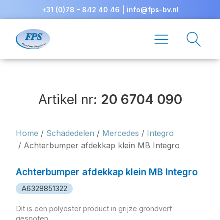
+31 (0)78 – 842 40 46
|
info@fps-bv.nl
Artikel nr:
20 6704 090
Home
/
Schadedelen
/
Mercedes
/
Integro
/ Achterbumper afdekkap klein MB Integro
Achterbumper afdekkap klein MB Integro
A6328851322
Dit is een polyester product in grijze grondverf
gespoten