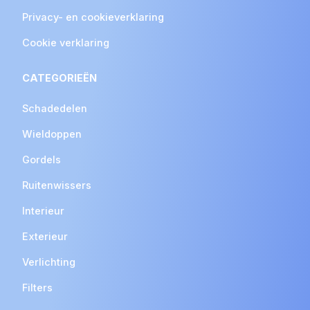
Privacy- en cookieverklaring
Cookie verklaring
CATEGORIEËN
Schadedelen
Wieldoppen
Gordels
Ruitenwissers
Interieur
Exterieur
Verlichting
Filters