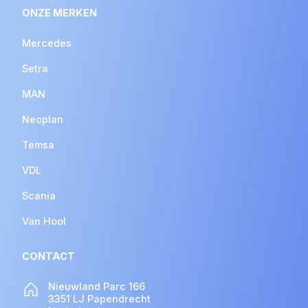
ONZE MERKEN
Mercedes
Setra
MAN
Neoplan
Temsa
VDL
Scania
Van Hool
CONTACT
Nieuwland Parc 166
3351 LJ Papendrecht