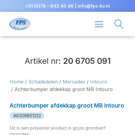
+31 (0)78 – 842 40 46
|
info@fps-bv.nl
Artikel nr:
20 6705 091
Home
/
Schadedelen
/
Mercedes
/
Intouro
/ Achterbumper afdekkap groot MB Intouro
Achterbumper afdekkap groot MB Intouro
A6328851222
Dit is een polyester product in grijze grondverf
gespoten