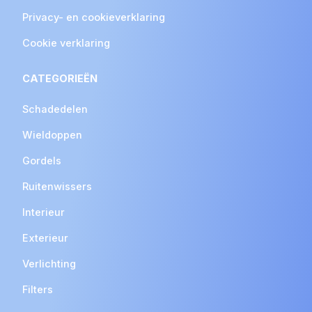
Privacy- en cookieverklaring
Cookie verklaring
CATEGORIEËN
Schadedelen
Wieldoppen
Gordels
Ruitenwissers
Interieur
Exterieur
Verlichting
Filters