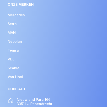
ONZE MERKEN
Mercedes
Setra
MAN
Neoplan
Temsa
VDL
Scania
Van Hool
CONTACT
Nieuwland Parc 166
3351 LJ Papendrecht