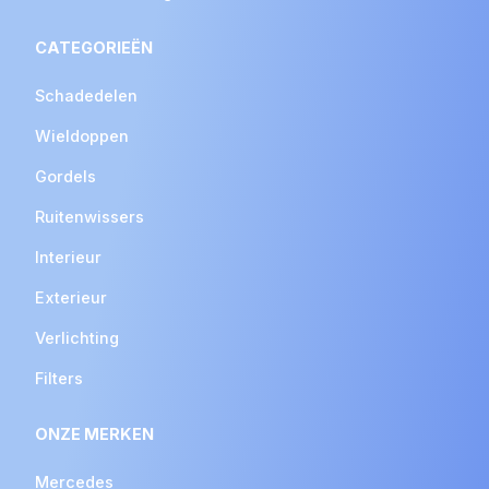
CATEGORIEËN
Schadedelen
Wieldoppen
Gordels
Ruitenwissers
Interieur
Exterieur
Verlichting
Filters
ONZE MERKEN
Mercedes