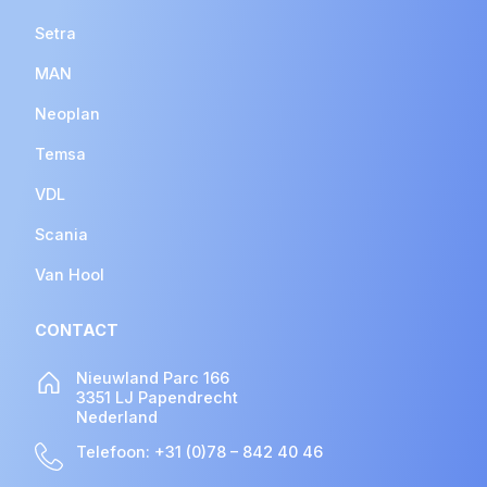
Setra
MAN
Neoplan
Temsa
VDL
Scania
Van Hool
CONTACT
Nieuwland Parc 166
3351 LJ Papendrecht
Nederland
Telefoon:
+31 (0)78 – 842 40 46